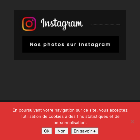
© Copyright
808
2026 -
Les entreprises locales
-
En poursuivant votre navigation sur ce site, vous acceptez
Mentions Légales – RGPD – Protection de la vie
l'utilisation de cookies à des fins statistiques et de
personnalisation.
privée – Gestion des cookies – Médiateur de la
Ok
Non
En savoir +
consommation – Bloctel