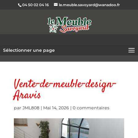
04 50 02 04 16
le.meuble.savoyard@wanadoo.fr
Sélectionner une page
Vente-de-meuble-design-
Aravis
par
JML808
|
Mai 14, 2026
|
0 commentaires