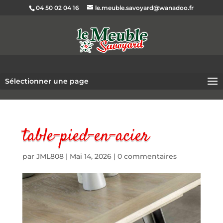
04 50 02 04 16
le.meuble.savoyard@wanadoo.fr
Sélectionner une page
table-pied-en-acier
par
JML808
|
Mai 14, 2026
|
0 commentaires