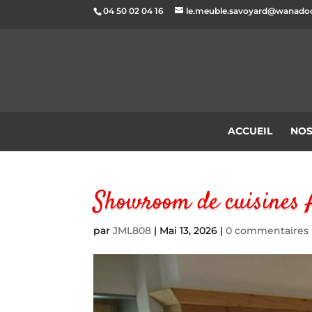
04 50 02 04 16
le.meuble.savoyard@wanadoo
ACCUEIL
NOS
Showroom de cuisines 
par
JML808
|
Mai 13, 2026
|
0 commentaires