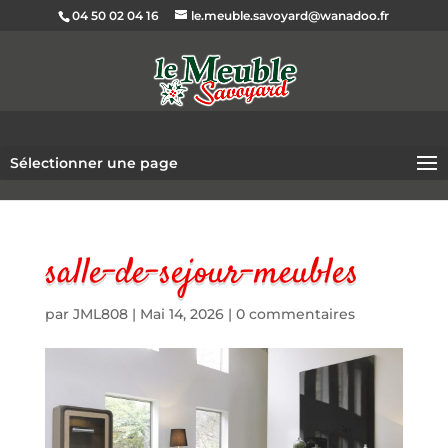
04 50 02 04 16
le.meuble.savoyard@wanadoo.fr
Sélectionner une page
salle-de-sejour-meubles
par
JML808
|
Mai 14, 2026
|
0 commentaires