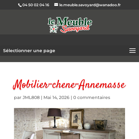
04 50 02 04 16
le.meuble.savoyard@wanadoo.fr
Sélectionner une page
Mobilier-chene-Annemasse
par
JML808
|
Mai 14, 2026
|
0 commentaires