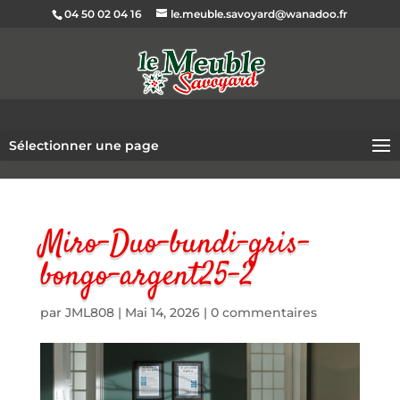
04 50 02 04 16
le.meuble.savoyard@wanadoo.fr
Sélectionner une page
Miro-Duo-bundi-gris-
bongo-argent25-2
par
JML808
|
Mai 14, 2026
|
0 commentaires