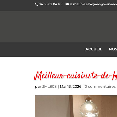
04 50 02 04 16
le.meuble.savoyard@wanadoo
ACCUEIL
NOS
Meilleur-cuisinste-de-
par
JML808
|
Mai 13, 2026
|
0 commentaires