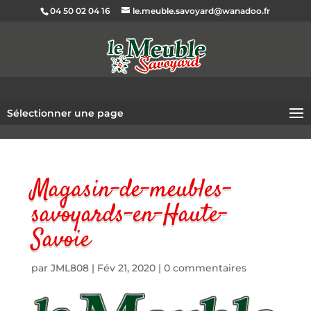
04 50 02 04 16
le.meuble.savoyard@wanadoo.fr
Sélectionner une page
Magasin-de-meubles-
savoyards-en-Haute-
Savoie
par
JML808
|
Fév 21, 2020
|
0 commentaires