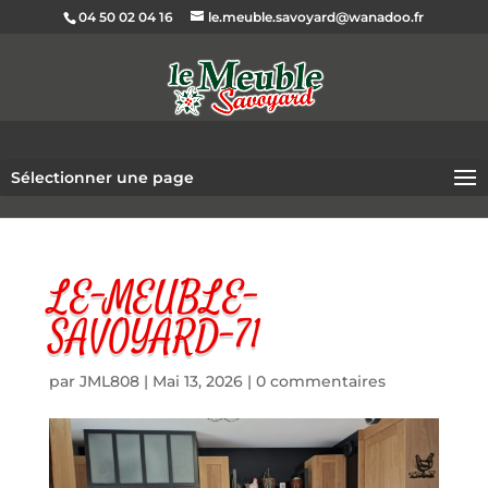
04 50 02 04 16
le.meuble.savoyard@wanadoo.fr
Sélectionner une page
LE-MEUBLE-
SAVOYARD-71
par
JML808
|
Mai 13, 2026
|
0 commentaires