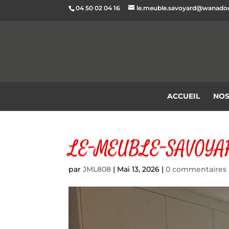
04 50 02 04 16
le.meuble.savoyard@wanadoo
ACCUEIL
NOS
LE-MEUBLE-SAVOYA
par
JML808
|
Mai 13, 2026
|
0 commentaires