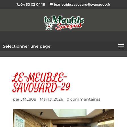
04 50 02 04 16
le.meuble.savoyard@wanadoo.fr
Sélectionner une page
LE-MEUBLE-
SAVOYARD-29
par
JML808
|
Mai 13, 2026
|
0 commentaires