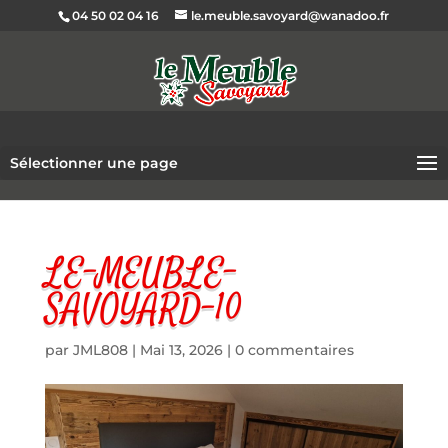
04 50 02 04 16
le.meuble.savoyard@wanadoo.fr
Sélectionner une page
LE-MEUBLE-
SAVOYARD-10
par
JML808
|
Mai 13, 2026
|
0 commentaires