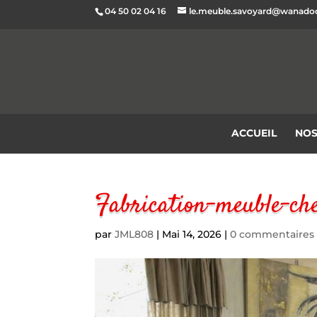
04 50 02 04 16
le.meuble.savoyard@wanadoo
ACCUEIL
NOS
Fabrication-meuble-c
par
JML808
|
Mai 14, 2026
|
0 commentaires