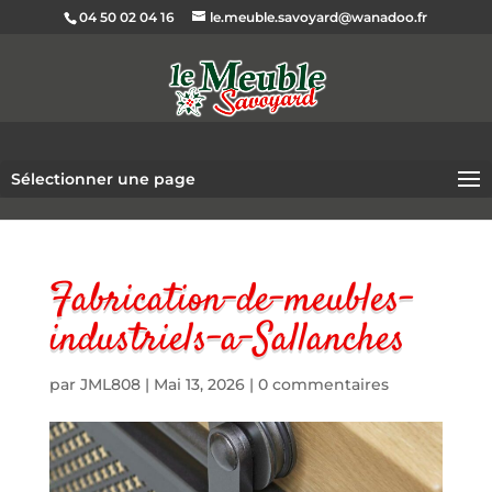
04 50 02 04 16
le.meuble.savoyard@wanadoo.fr
Sélectionner une page
Fabrication-de-meubles-
industriels-a-Sallanches
par
JML808
|
Mai 13, 2026
|
0 commentaires