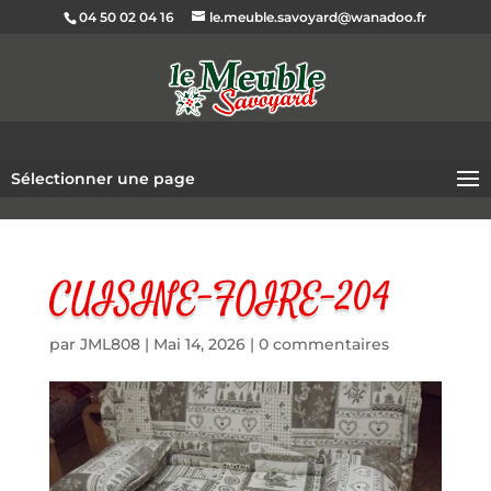
04 50 02 04 16
le.meuble.savoyard@wanadoo.fr
Sélectionner une page
CUISINE-FOIRE-204
par
JML808
|
Mai 14, 2026
|
0 commentaires