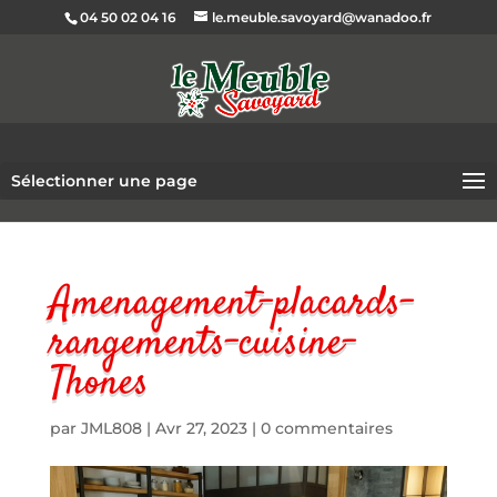
04 50 02 04 16
le.meuble.savoyard@wanadoo.fr
Sélectionner une page
Amenagement-placards-
rangements-cuisine-
Thones
par
JML808
|
Avr 27, 2023
|
0 commentaires