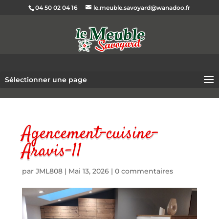
04 50 02 04 16
le.meuble.savoyard@wanadoo.fr
Sélectionner une page
Agencement-cuisine-
Aravis-11
par
JML808
|
Mai 13, 2026
|
0 commentaires