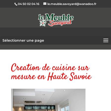
04 50 02 04 16
le.meuble.savoyard@wanadoo.fr
Sélectionner une page
Creation de cuisine sur
mesure en Haute Savoie