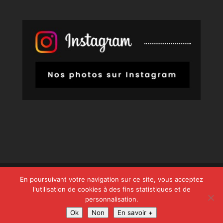
© Copyright
808
2026 -
Les entreprises locales
-
En poursuivant votre navigation sur ce site, vous acceptez
Mentions Légales – RGPD – Protection de la vie
l'utilisation de cookies à des fins statistiques et de
personnalisation.
privée – Gestion des cookies – Médiateur de la
Ok
Non
En savoir +
consommation – Bloctel